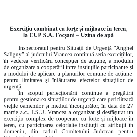
Exerciţiu combinat cu forţe şi mijloace în teren,
la CUP S.A. Focșani – Uzina de apă
Inspectoratul pentru Situaţii de Urgenţă ”Anghel
Saligny" al județului Vrancea continuă seria exerciţiilor,
în vederea verificării concepției de acțiune, a modului
de organizare a cooperării între instiuțiile participante și
a modului de aplicare a planurilor comune de acțiune
pentru limitarea şi înlăturarea efectelor situaţiilor de
urgenţă.
În scopul perfecționării continue a pregătirii
pentru gestionarea situațiilor de urgență care periclitează
viețile oamenilor și mediul înconjurător, în data de 27
martie a.c., I.S.U. Vrancea a organizat şi desfăşurat un
exerciţiu complex de cooperare cu forțe și mijloace în
teren, cu participarea celorlalte instituţii cu atribuții în
domeniu, din cadrul Comitetului Județean pentru