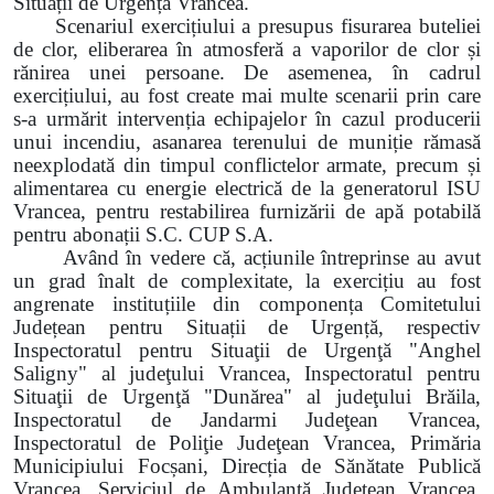
Situații de Urgență Vrancea.
Scenariul exercițiului a presupus fisurarea buteliei
de clor, eliberarea în atmosferă a vaporilor de clor și
rănirea unei persoane. De asemenea, în cadrul
exercițiului, au fost create mai multe scenarii prin care
s-a urmărit intervenția echipajelor în cazul producerii
unui incendiu, asanarea terenului de muniție rămasă
neexplodată din timpul conflictelor armate, precum și
alimentarea cu energie electrică de la generatorul ISU
Vrancea, pentru restabilirea furnizării de apă potabilă
pentru abonații S.C. CUP S.A.
Având în vedere că, acțiunile întreprinse au avut
un grad înalt de complexitate, la exercițiu au fost
angrenate instituțiile din componența Comitetului
Județean pentru Situații de Urgență, respectiv
Inspectoratul pentru Situaţii de Urgenţă
"Anghel
Saligny"
al judeţului Vrancea
,
Inspectoratul pentru
Situaţii de Urgenţă
"Dunărea"
al judeţului Brăila,
Inspectoratul de Jandarmi Judeţean Vrancea,
Inspectoratul de Poliţie Judeţean Vrancea, Primăria
Municipiului Focșani, Direcția de Sănătate Publică
Vrancea, Serviciul de Ambulanţă Judeţean Vrancea,