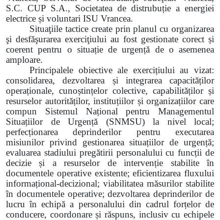
S.C. CUP S.A., Societatea de distrubuție a energiei
electrice și voluntari ISU Vrancea.
Situaţiile tactice create prin planul cu organizarea
şi desfăşurarea exerciţiului au
fost gestionate corect și
coerent pentru o situație de urgență de o asemenea
amploare.
Principalele obiective ale exercițiului au vizat:
consolidarea, dezvoltarea și integrarea capacităților
operaționale, cunoștințelor
colective, capabilităților și
resurselor autorităților, instituțiilor și organizațiilor care
compun Sistemul Național pentru Managementul
Situațiilor de Urgență (SNMSU) la nivel local;
perfecționarea deprinderilor pentru executarea
misiunilor privind gestionarea situațiilor
de urgență;
evaluarea stadiului pregătirii personalului cu funcții de
decizie și a resurselor de
intervenție stabilite în
documentele operative existente;
eficientizarea fluxului
informațional-decizional;
viabilitatea măsurilor stabilite
în documentele operative;
dezvoltarea deprinderilor de
lucru în echipă a personalului din cadrul forțelor de
conducere, coordonare și răspuns, inclusiv cu echipele